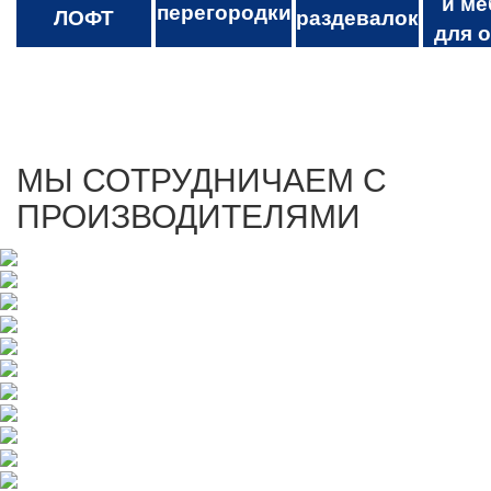
и ме
перегородки
ЛОФТ
раздевалок
для 
МЫ СОТРУДНИЧАЕМ С
ПРОИЗВОДИТЕЛЯМИ