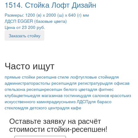
1514. Стойка Лофт Дизайн
Размеры: 1200 (в) х 2000 (ш) х 640 (г) мм
ЛДСП EGGER (базовые цвета)
Цена от 23 200 руб.
Заказать стойку
Часто ищут
прямые стойки ресепшн
в стиле лофт
угловые стойки
для
администратора
столы ресепшн
для регистратуры
для офиса
в
отель
зона ресепшн
ресепшн белого цвета
для фитнес
клуба
цветные
для магазина
в гостиницу
для салонов красоты
из
искусственного камня
радиусные
из ЛДСП
для бара
со
стеклом
для детского центра
для кафе
Оставьте заявку на расчёт
стоимости стойки-ресепшен!