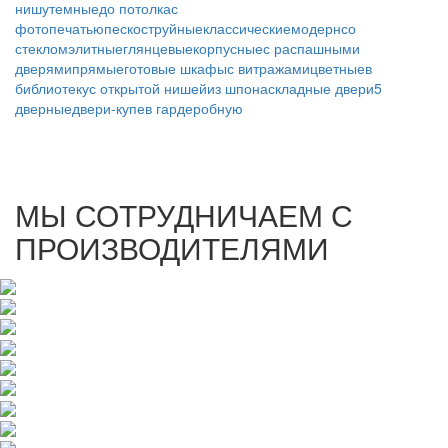
нишу
темные
до потолка
с
фотопечатью
пескоструйные
классические
модерн
со
стеклом
элитные
глянцевые
корпусные
с распашными
дверями
прямые
готовые шкафы
с витражами
цветные
в
библиотеку
с открытой нишей
из шпона
складные двери
5
дверные
двери-купе
в гардеробную
МЫ СОТРУДНИЧАЕМ С
ПРОИЗВОДИТЕЛЯМИ