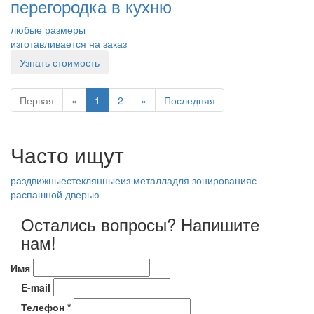
перегородка в кухню
любые размеры
изготавливается на заказ
Узнать стоимость
Первая
«
1
2
»
Последняя
Часто ищут
раздвижные
стеклянные
из металла
для зонирования
с
распашной дверью
Остались вопросы? Напишите
нам!
Имя
E-mail
Телефон *