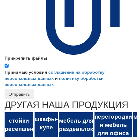
Прикрепить файлы
Принимаю условия
соглашения на обработку
персональных данных
и
политику обработки
персональных данных
Отправить
ДРУГАЯ НАША ПРОДУКЦИЯ
перегородки
м
шкафы-
стойки
мебель для
и мебель
купе
ресепшен
раздевалок
для офиса