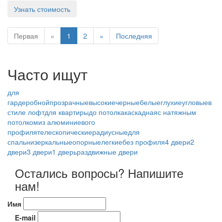
Узнать стоимость
Первая
«
1
2
»
Последняя
Часто ищут
для
гардеробной
прозрачные
высокие
черные
белые
глухие
угловые
в
стиле лофт
для квартиры
до потолка
каскадная
с натяжным
потолком
из алюминиевого
профиля
телескопические
радиусные
для
спальни
зеркальные
опорные
легкие
без профиля
4 двери
2
двери
3 двери
1 дверь
раздвижные двери
Остались вопросы? Напишите
нам!
Имя
E-mail