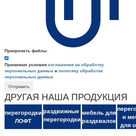
Прикрепить файлы
Принимаю условия
соглашения на обработку
персональных данных
и
политику обработки
персональных данных
Отправить
ДРУГАЯ НАША ПРОДУКЦИЯ
перег
раздвижные
перегородки
мебель для
и ме
перегородки
ЛОФТ
раздевалок
для 