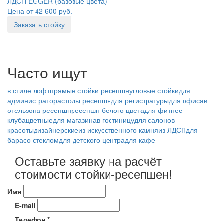
ЛДСП EGGER (базовые цвета)
Цена от 42 600 руб.
Заказать стойку
Часто ищут
в стиле лофт
прямые стойки ресепшн
угловые стойки
для
администратора
столы ресепшн
для регистратуры
для офиса
в
отель
зона ресепшн
ресепшн белого цвета
для фитнес
клуба
цветные
для магазина
в гостиницу
для салонов
красоты
дизайнерские
из искусственного камня
из ЛДСП
для
бара
со стеклом
для детского центра
для кафе
Оставьте заявку на расчёт
стоимости стойки-ресепшен!
Имя
E-mail
Телефон *