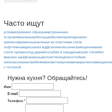
Часто ищут
угловая
прямая
п-образная
встроенная
с
островом
маленькая
большая
белая
серая
черная
из
камня
современные
зеленая
из пластика
в стеле
лофт
темная
красная
из мдф
синяя
классическая
коричневая
в
стиле прованс
под дерево
голубая
в скандинавском стиле
без
верхних шкафов
эмаль
желтая
глянец
влагостойкая
неоклассика
кантри
бежевая
светлая
розовая
закрытая
совмещенна
с гостиной
Нужна кухня? Обращайтесь!
Имя
E-mail
Телефон *