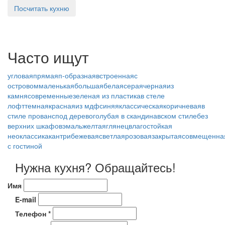
Посчитать кухню
Часто ищут
угловая
прямая
п-образная
встроенная
с
островом
маленькая
большая
белая
серая
черная
из
камня
современные
зеленая
из пластика
в стеле
лофт
темная
красная
из мдф
синяя
классическая
коричневая
в
стиле прованс
под дерево
голубая
в скандинавском стиле
без
верхних шкафов
эмаль
желтая
глянец
влагостойкая
неоклассика
кантри
бежевая
светлая
розовая
закрытая
совмещенна
с гостиной
Нужна кухня? Обращайтесь!
Имя
E-mail
Телефон *