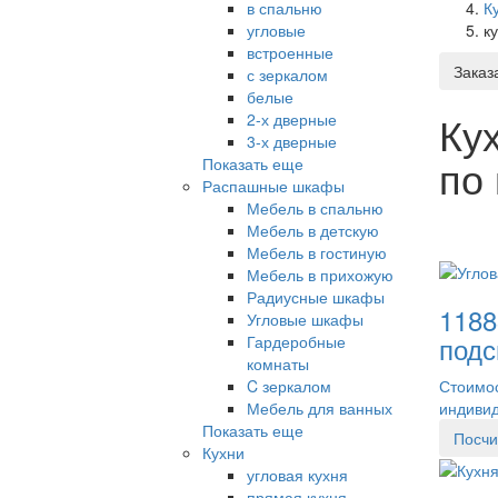
в спальню
К
угловые
к
встроенные
Заказ
с зеркалом
белые
Кух
2-х дверные
3-х дверные
по
Показать еще
Распашные шкафы
Мебель в спальню
Мебель в детскую
Мебель в гостиную
Мебель в прихожую
Радиусные шкафы
1188
Угловые шкафы
подс
Гардеробные
комнаты
C зеркалом
Стоимос
Мебель для ванных
индиви
Показать еще
Посчи
Кухни
угловая кухня
прямая кухня