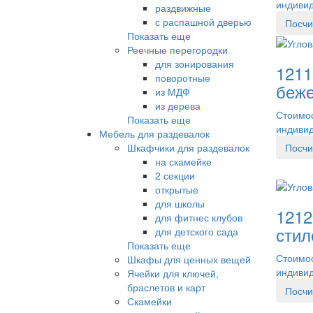
индиви
раздвижные
с распашной дверью
Посчи
Показать еще
Реечные перегородки
для зонирования
1211
поворотные
беже
из МДФ
из дерева
Стоимос
Показать еще
индиви
Мебель для раздевалок
Шкафчики для раздевалок
Посчи
на скамейке
2 секции
открытые
для школы
1212
для фитнес клубов
стил
для детского сада
Показать еще
Стоимос
Шкафы для ценных вещей
индиви
Ячейки для ключей,
браслетов и карт
Посчи
Скамейки