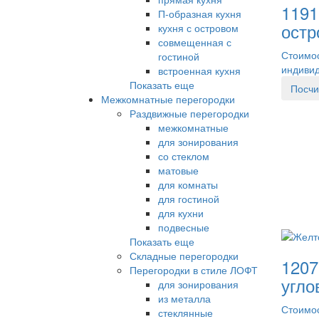
1191
П-образная кухня
остр
кухня с островом
совмещенная с
Стоимос
гостиной
индиви
встроенная кухня
Показать еще
Посчи
Межкомнатные перегородки
Раздвижные перегородки
межкомнатные
для зонирования
со стеклом
матовые
для комнаты
для гостиной
для кухни
подвесные
Показать еще
Складные перегородки
1207
Перегородки в стиле ЛОФТ
угло
для зонирования
из металла
Стоимос
стеклянные