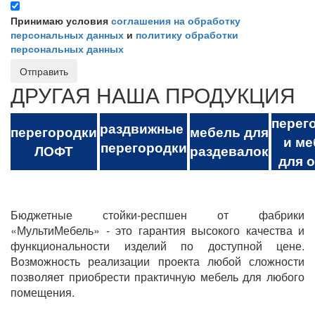
Принимаю условия
соглашения на обработку
персональных данных
и
политику обработки
персональных данных
Отправить
ДРУГАЯ НАША ПРОДУКЦИЯ
перег
раздвижные
перегородки
мебель для
и ме
перегородки
ЛОФТ
раздевалок
для 
Бюджетные стойки-респшен от фабрики
«МультиМебель» - это гарантия высокого качества и
функциональности изделий по доступной цене.
Возможность реализации проекта любой сложности
позволяет приобрести практичную мебель для любого
помещения.