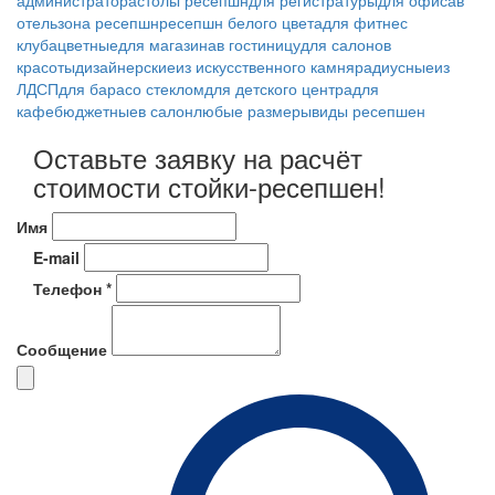
администратора
столы ресепшн
для регистратуры
для офиса
в
отель
зона ресепшн
ресепшн белого цвета
для фитнес
клуба
цветные
для магазина
в гостиницу
для салонов
красоты
дизайнерские
из искусственного камня
радиусные
из
ЛДСП
для бара
со стеклом
для детского центра
для
кафе
бюджетные
в салон
любые размеры
виды ресепшен
Оставьте заявку на расчёт
стоимости стойки-ресепшен!
Имя
E-mail
Телефон *
Сообщение