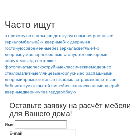
Часто ищут
в прихожую
в спальню
в детскую
угловые
встроенные
с
зеркалом
белые
2-х дверные
3-х дверные
в
гостиную
современные
без зеркала
светлые
4-х
дверные
узкие
черные
во всю стену
с телевизором
в
нишу
темные
до потолка
с
фотопечатью
пескоструйные
классические
модерн
со
стеклом
элитные
глянцевые
корпусные
с распашными
дверями
прямые
готовые шкафы
с витражами
цветные
в
библиотеку
с открытой нишей
из шпона
складные двери
5
дверные
двери-купе
в гардеробную
Оставьте заявку на расчёт мебели
для Вашего дома!
Имя
E-mail