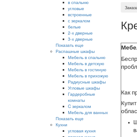
в спальню
Заказ
угловые
встроенные
Кр
с зеркалом
белые
2-х дверные
3-х дверные
Показать еще
Мебел
Распашные шкафы
Мебель в спальню
Беспр
Мебель в детскую
проб
Мебель в гостиную
Мебель в прихожую
Радиусные шкафы
Угловые шкафы
Как п
Гардеробные
комнаты
Купит
C зеркалом
облас
Мебель для ванных
Показать еще
Ш
Кухни
в
угловая кухня
прямая кухня