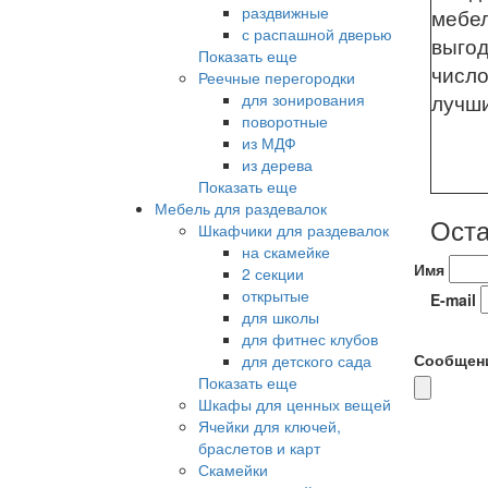
раздвижные
мебел
с распашной дверью
выгод
Показать еще
число
Реечные перегородки
для зонирования
лучши
поворотные
из МДФ
из дерева
Показать еще
Мебель для раздевалок
Оста
Шкафчики для раздевалок
на скамейке
Имя
2 секции
открытые
E-mail
для школы
для фитнес клубов
Сообщен
для детского сада
Показать еще
Шкафы для ценных вещей
Ячейки для ключей,
браслетов и карт
Скамейки