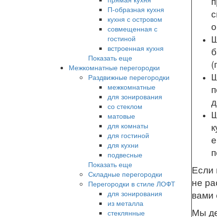
п
П-образная кухня
с
кухня с островом
о
совмещенная с
Ш
гостиной
встроенная кухня
б
Показать еще
(
Межкомнатные перегородки
Ш
Раздвижные перегородки
межкомнатные
п
для зонирования
д
со стеклом
Ш
матовые
для комнаты
к
для гостиной
е
для кухни
п
подвесные
Показать еще
Если 
Складные перегородки
не ра
Перегородки в стиле ЛОФТ
для зонирования
вами 
из металла
Мы де
стеклянные