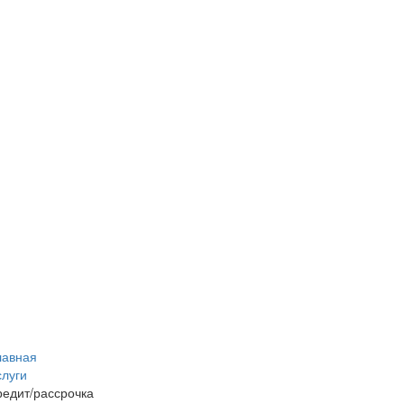
лавная
слуги
редит/рассрочка