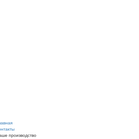
лавная
онтакты
аше производство