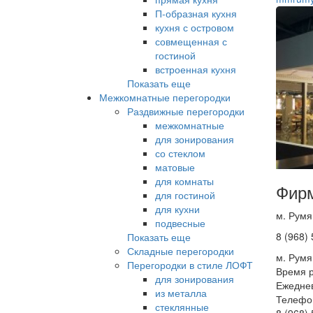
П-образная кухня
кухня с островом
совмещенная с
гостиной
встроенная кухня
Показать еще
Межкомнатные перегородки
Раздвижные перегородки
межкомнатные
для зонирования
со стеклом
матовые
для комнаты
Фирм
для гостиной
для кухни
м. Румя
подвесные
8 (968)
Показать еще
Складные перегородки
м. Румя
Перегородки в стиле ЛОФТ
Время р
для зонирования
Ежеднев
из металла
Телефо
стеклянные
8 (968)