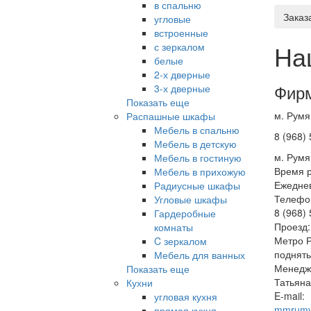
в спальню
Заказ
угловые
встроенные
На
с зеркалом
белые
2-х дверные
Фирм
3-х дверные
Показать еще
м. Румя
Распашные шкафы
Мебель в спальню
8 (968)
Мебель в детскую
м. Румя
Мебель в гостиную
Время р
Мебель в прихожую
Ежеднев
Радиусные шкафы
Телефо
Угловые шкафы
8 (968)
Гардеробные
Проезд:
комнаты
Метро Р
C зеркалом
поднять
Мебель для ванных
Менедж
Показать еще
Татьяна
Кухни
E-mail:
угловая кухня
mmrumy
прямая кухня