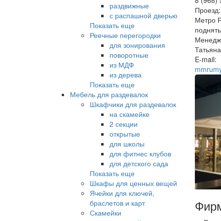
раздвижные
Проезд:
с распашной дверью
Метро Р
Показать еще
поднять
Реечные перегородки
Менедж
для зонирования
Татьяна
поворотные
E-mail:
из МДФ
mmrumy
из дерева
Показать еще
Мебель для раздевалок
Шкафчики для раздевалок
на скамейке
2 секции
открытые
для школы
для фитнес клубов
для детского сада
Показать еще
Шкафы для ценных вещей
Ячейки для ключей,
Фирм
браслетов и карт
Скамейки