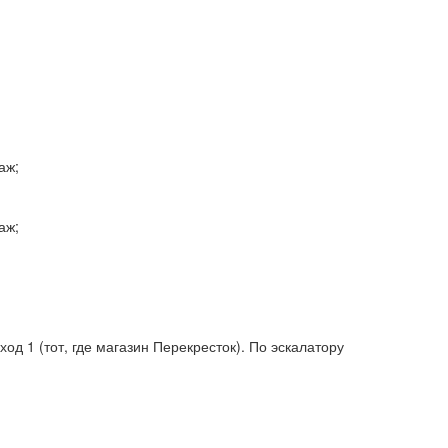
аж;
аж;
од 1 (тот, где магазин Перекресток). По эскалатору