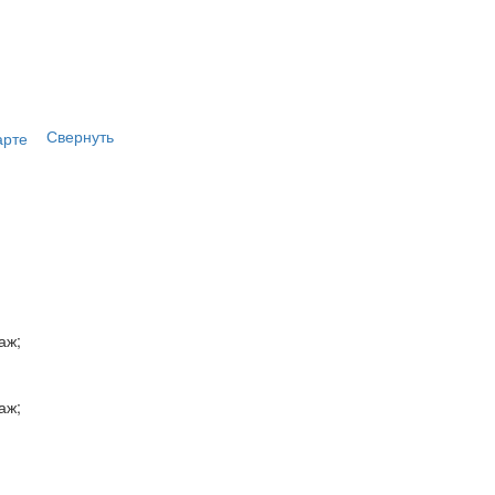
Свернуть
арте
аж;
аж;