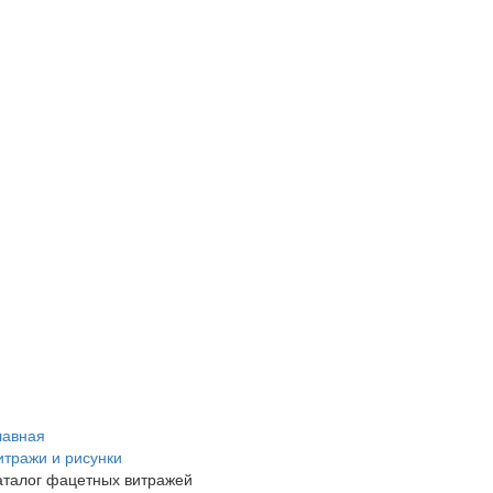
лавная
итражи и рисунки
аталог фацетных витражей