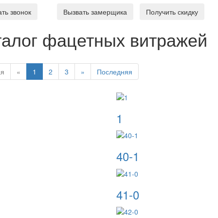
ать звонок
Вызвать замерщика
Получить скидку
талог фацетных витражей
ая
«
1
2
3
»
Последняя
1
40-1
41-0