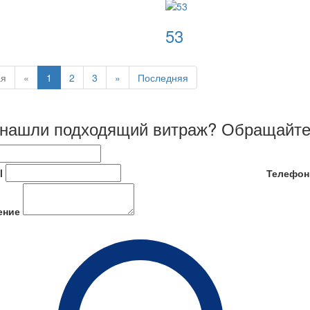
53
ая
«
1
2
3
»
Последняя
 нашли подходящий витраж? Обращайте
l
Телефон
ение