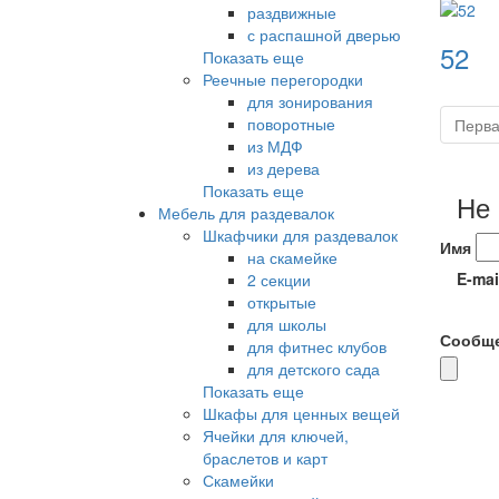
раздвижные
с распашной дверью
52
Показать еще
Реечные перегородки
для зонирования
поворотные
Перв
из МДФ
из дерева
Показать еще
Не
Мебель для раздевалок
Шкафчики для раздевалок
Имя
на скамейке
E-mai
2 секции
открытые
для школы
Сообщ
для фитнес клубов
для детского сада
Показать еще
Шкафы для ценных вещей
Ячейки для ключей,
браслетов и карт
Скамейки