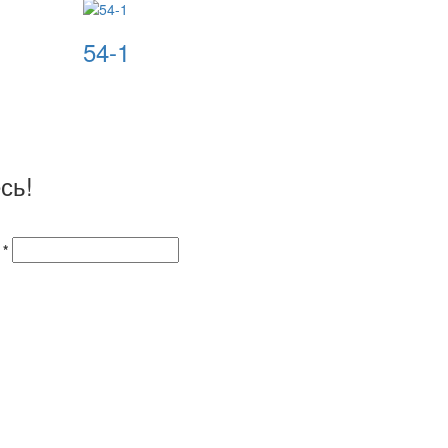
54-1
сь!
 *