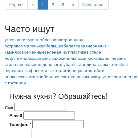
Первая
«
1
2
3
»
Последняя
Часто ищут
угловая
прямая
п-образная
встроенная
с
островом
маленькая
большая
белая
серая
черная
из
камня
современные
зеленая
из пластика
в стеле
лофт
темная
красная
из мдф
синяя
классическая
коричневая
в
стиле прованс
под дерево
голубая
в скандинавском стиле
без
верхних шкафов
эмаль
желтая
глянец
влагостойкая
неоклассика
кантри
бежевая
светлая
розовая
закрытая
совмещенна
с гостиной
Нужна кухня? Обращайтесь!
Имя
E-mail
Телефон *