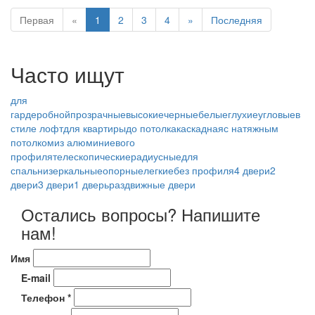
Первая
«
1
2
3
4
»
Последняя
Часто ищут
для
гардеробной
прозрачные
высокие
черные
белые
глухие
угловые
в
стиле лофт
для квартиры
до потолка
каскадная
с натяжным
потолком
из алюминиевого
профиля
телескопические
радиусные
для
спальни
зеркальные
опорные
легкие
без профиля
4 двери
2
двери
3 двери
1 дверь
раздвижные двери
Остались вопросы? Напишите
нам!
Имя
E-mail
Телефон *