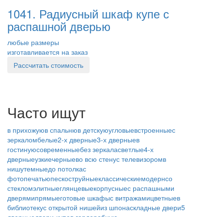
1041. Радиусный шкаф купе с
распашной дверью
любые размеры
изготавливается на заказ
Рассчитать стоимость
Часто ищут
в прихожую
в спальню
в детскую
угловые
встроенные
с
зеркалом
белые
2-х дверные
3-х дверные
в
гостиную
современные
без зеркала
светлые
4-х
дверные
узкие
черные
во всю стену
с телевизором
в
нишу
темные
до потолка
с
фотопечатью
пескоструйные
классические
модерн
со
стеклом
элитные
глянцевые
корпусные
с распашными
дверями
прямые
готовые шкафы
с витражами
цветные
в
библиотеку
с открытой нишей
из шпона
складные двери
5