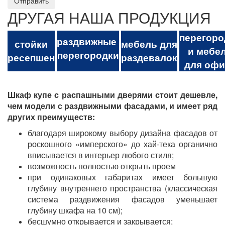
Отправить
ДРУГАЯ НАША ПРОДУКЦИЯ
перегоро
раздвижные
стойки
мебель для
и мебе
перегородки
ресепшен
раздевалок
для офи
Шкаф купе с распашными дверями стоит дешевле,
чем модели с раздвижными фасадами, и имеет ряд
других преимуществ:
благодаря широкому выбору дизайна фасадов от
роскошного «имперского» до хай-тека органично
вписывается в интерьер любого стиля;
возможность полностью открыть проем
при одинаковых габаритах имеет большую
глубину внутреннего пространства (классическая
система раздвижения фасадов уменьшает
глубину шкафа на 10 см);
бесшумно открывается и закрывается;