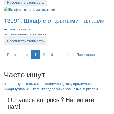
Рассчитать стоимость
13091. Шкаф с открытыми полками
любые размеры
изготавливается на заказ
Рассчитать стоимость
Первая
«
1
2
3
4
»
Последняя
Часто ищут
в прихожую
в спальню
в гостиную
в детскую
радиусные
шкафы
угловые шкафы
гардеробные комнаты
с зеркалом
Остались вопросы? Напишите
нам!