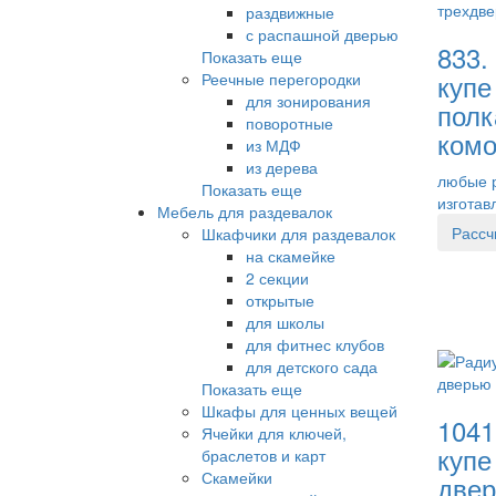
раздвижные
с распашной дверью
833.
Показать еще
купе
Реечные перегородки
для зонирования
полк
поворотные
комо
из МДФ
из дерева
любые 
Показать еще
изготав
Мебель для раздевалок
Рассч
Шкафчики для раздевалок
на скамейке
2 секции
открытые
для школы
для фитнес клубов
для детского сада
Показать еще
Шкафы для ценных вещей
1041
Ячейки для ключей,
купе
браслетов и карт
Скамейки
две