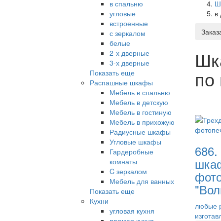
в спальню
Ш
угловые
в
встроенные
Заказ
с зеркалом
белые
Шк
2-х дверные
3-х дверные
по
Показать еще
Распашные шкафы
Мебель в спальню
Мебель в детскую
Мебель в гостиную
Мебель в прихожую
Радиусные шкафы
Угловые шкафы
686.
Гардеробные
шкаф
комнаты
C зеркалом
фот
Мебель для ванных
"Вол
Показать еще
Кухни
любые 
угловая кухня
изготав
прямая кухня