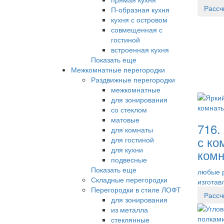
Рассч
П-образная кухня
кухня с островом
совмещенная с
гостиной
встроенная кухня
Показать еще
Межкомнатные перегородки
Раздвижные перегородки
межкомнатные
для зонирования
со стеклом
матовые
716.
для комнаты
с ко
для гостиной
для кухни
комн
подвесные
Показать еще
любые 
Складные перегородки
изготав
Перегородки в стиле ЛОФТ
Рассч
для зонирования
из металла
стеклянные