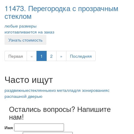
11473. Перегородка с прозрачным
стеклом
любые размеры
изготавливается на заказ
Узнать стоимость
Первая
«
1
2
»
Последняя
Часто ищут
раздвижные
стеклянные
из металла
для зонирования
с
распашной дверью
Остались вопросы? Напишите
нам!
Имя