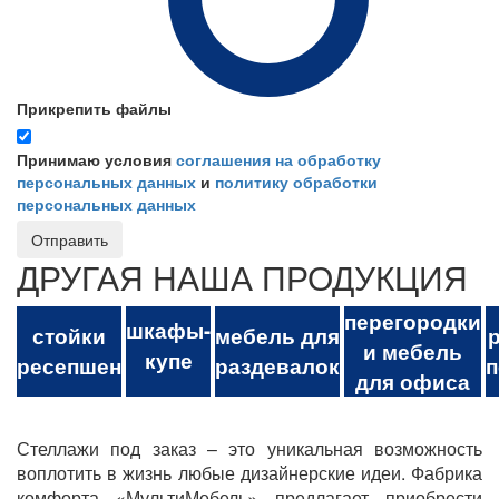
Прикрепить файлы
Принимаю условия
соглашения на обработку
персональных данных
и
политику обработки
персональных данных
Отправить
ДРУГАЯ НАША ПРОДУКЦИЯ
перегородки
шкафы-
стойки
мебель для
и мебель
купе
ресепшен
раздевалок
п
для офиса
Стеллажи под заказ – это уникальная возможность
воплотить в жизнь любые дизайнерские идеи. Фабрика
комфорта «МультиМебель» предлагает приобрести