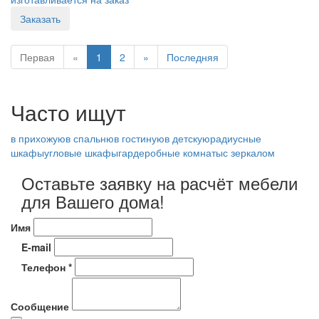
Заказать
Первая
«
1
2
»
Последняя
Часто ищут
в прихожую
в спальню
в гостиную
в детскую
радиусные
шкафы
угловые шкафы
гардеробные комнаты
с зеркалом
Оставьте заявку на расчёт мебели
для Вашего дома!
Имя
E-mail
Телефон *
Сообщение