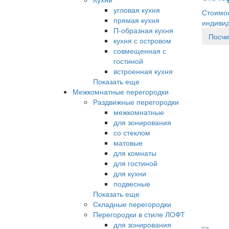
угловая кухня
Стоимос
прямая кухня
индиви
П-образная кухня
Посчи
кухня с островом
совмещенная с
гостиной
встроенная кухня
Показать еще
Межкомнатные перегородки
Раздвижные перегородки
межкомнатные
для зонирования
со стеклом
матовые
для комнаты
для гостиной
для кухни
подвесные
Показать еще
Складные перегородки
Перегородки в стиле ЛОФТ
для зонирования