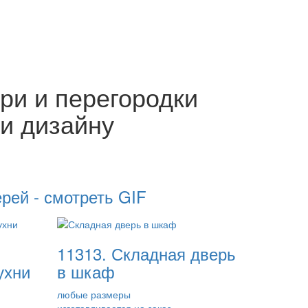
и и перегородки
и дизайну
рей - смотреть GIF
11313. Складная дверь
ухни
в шкаф
любые размеры
изготавливается на заказ