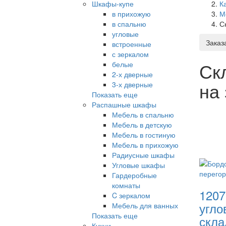
Шкафы-купе
К
в прихожую
М
в спальню
С
угловые
Заказ
встроенные
с зеркалом
Ск
белые
2-х дверные
на
3-х дверные
Показать еще
Распашные шкафы
Мебель в спальню
Мебель в детскую
Мебель в гостиную
Мебель в прихожую
Радиусные шкафы
Угловые шкафы
Гардеробные
комнаты
1207
C зеркалом
угло
Мебель для ванных
Показать еще
скла
Кухни