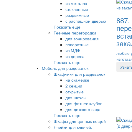
из металла
стеклянные
раздвижные
887.
с распашной дверью
пере
Показать еще
Реечные перегородки
вста
для зонирования
зака
поворотные
из МДФ
любые 
из дерева
изготав
Показать еще
Узнат
Мебель для раздевалок
Шкафчики для раздевалок
на скамейке
2 секции
открытые
для школы
для фитнес клубов
для детского сада
Показать еще
Шкафы для ценных вещей
Ячейки для ключей,