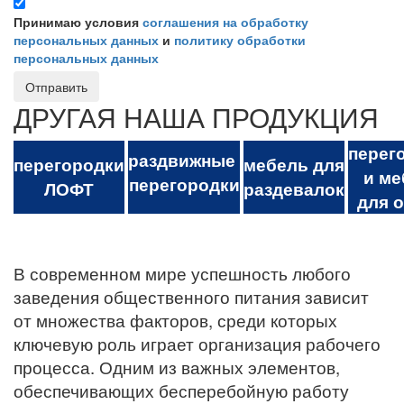
Принимаю условия
соглашения на обработку
персональных данных
и
политику обработки
персональных данных
Отправить
ДРУГАЯ НАША ПРОДУКЦИЯ
перег
раздвижные
перегородки
мебель для
и ме
перегородки
ЛОФТ
раздевалок
для 
В современном мире успешность любого
заведения общественного питания зависит
от множества факторов, среди которых
ключевую роль играет организация рабочего
процесса. Одним из важных элементов,
обеспечивающих бесперебойную работу