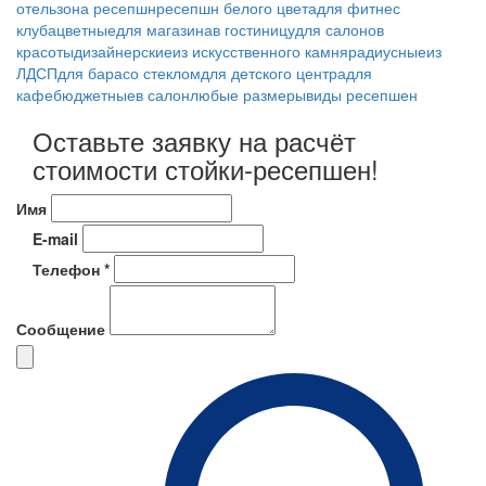
отель
зона ресепшн
ресепшн белого цвета
для фитнес
клуба
цветные
для магазина
в гостиницу
для салонов
красоты
дизайнерские
из искусственного камня
радиусные
из
ЛДСП
для бара
со стеклом
для детского центра
для
кафе
бюджетные
в салон
любые размеры
виды ресепшен
Оставьте заявку на расчёт
стоимости стойки-ресепшен!
Имя
E-mail
Телефон *
Сообщение