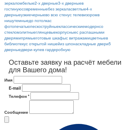
зеркалом
белые
2-х дверные
3-х дверные
в
гостиную
современные
без зеркала
светлые
4-х
дверные
узкие
черные
во всю стену
с телевизором
в
нишу
темные
до потолка
с
фотопечатью
пескоструйные
классические
модерн
со
стеклом
элитные
глянцевые
корпусные
с распашными
дверями
прямые
готовые шкафы
с витражами
цветные
в
библиотеку
с открытой нишей
из шпона
складные двери
5
дверные
двери-купе
в гардеробную
Оставьте заявку на расчёт мебели
для Вашего дома!
Имя
E-mail
Телефон *
Сообщение