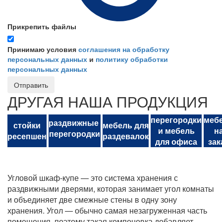
Прикрепить файлы
Принимаю условия
соглашения на обработку
персональных данных
и
политику обработки
персональных данных
Отправить
ДРУГАЯ НАША ПРОДУКЦИЯ
перегородки
меб
раздвижные
стойки
мебель для
и мебель
н
перегородки
ресепшен
раздевалок
для офиса
зак
Угловой шкаф-купе — это система хранения с
раздвижными дверями, которая занимает угол комнаты
и объединяет две смежные стены в одну зону
хранения. Угол — обычно самая незагруженная часть
помещения, поэтому такая компоновка добавляет