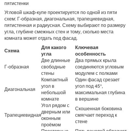
пятистенки
Угловой шкаф-купе проектируется по одной из пяти
схем: Г-образная, диагональная, трапециевидная,
пятистенная и радиусная. Схему выбирают по размеру
угла, глубине смежных стен и тому, сколько места
комната может отдать под фасад.
Для какого
Ключевая
Схема
угла
особенность
Две длинные
Два прямых крыла
Г-образная
свободные
соединяются угловым
стены
модулем с полками
Компактный
Один фасад срезает
угол в
угол под 45°,
Диагональная
небольшой
максимальная глубина
комнате
в вершине
Угол рядом с
Скошенная боковина
дверным или
Трапециевидная
смягчает переход к
оконным
стене
проёмом
Просторные
Пять панелей образуют