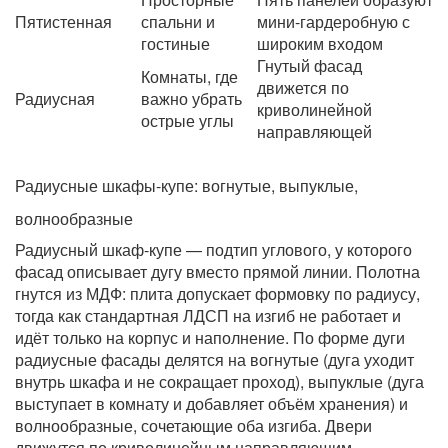
Пятистенная
спальни и
мини-гардеробную с
гостиные
широким входом
Гнутый фасад
Комнаты, где
движется по
Радиусная
важно убрать
криволинейной
острые углы
направляющей
Радиусные шкафы-купе: вогнутые, выпуклые,
волнообразные
Радиусный шкаф-купе — подтип углового, у которого
фасад описывает дугу вместо прямой линии. Полотна
гнутся из МДФ: плита допускает формовку по радиусу,
тогда как стандартная ЛДСП на изгиб не работает и
идёт только на корпус и наполнение. По форме дуги
радиусные фасады делятся на вогнутые (дуга уходит
внутрь шкафа и не сокращает проход), выпуклые (дуга
выступает в комнату и добавляет объём хранения) и
волнообразные, сочетающие оба изгиба. Двери
движутся по криволинейным направляющим,