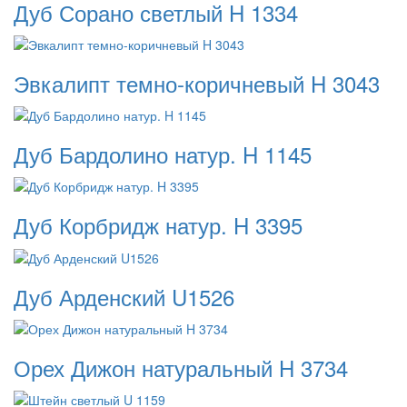
Дуб Сорано светлый H 1334
Эвкалипт темно-коричневый H 3043
Дуб Бардолино натур. H 1145
Дуб Корбридж натур. H 3395
Дуб Арденский U1526
Орех Дижон натуральный H 3734