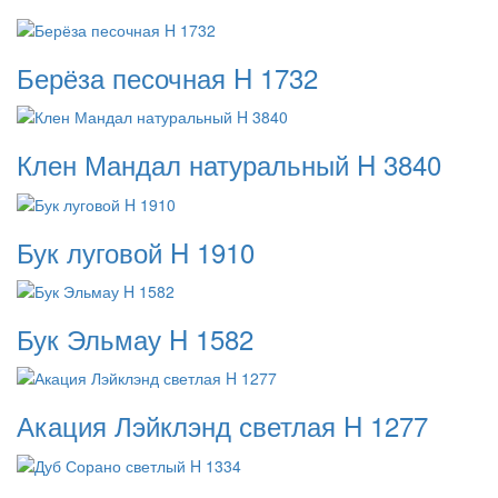
Берёза песочная H 1732
Клен Мандал натуральный H 3840
Бук луговой H 1910
Бук Эльмау H 1582
Акация Лэйклэнд светлая H 1277