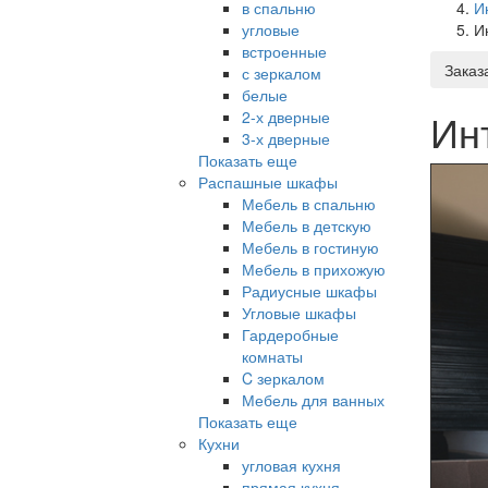
в спальню
И
угловые
И
встроенные
Заказ
с зеркалом
белые
Ин
2-х дверные
3-х дверные
Показать еще
Распашные шкафы
Мебель в спальню
Мебель в детскую
Мебель в гостиную
Мебель в прихожую
Радиусные шкафы
Угловые шкафы
Гардеробные
комнаты
C зеркалом
Мебель для ванных
Показать еще
Кухни
угловая кухня
прямая кухня