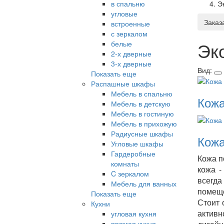
в спальню
Э
угловые
Заказ
встроенные
с зеркалом
Эк
белые
2-х дверные
3-х дверные
Вид:
Показать еще
Распашные шкафы
Мебель в спальню
Кожа
Мебель в детскую
Мебель в гостиную
Мебель в прихожую
Радиусные шкафы
Кожа
Угловые шкафы
Гардеробные
Кожа п
комнаты
кожа -
C зеркалом
всегд
Мебель для ванных
помеще
Показать еще
Стоит 
Кухни
активн
угловая кухня
прямая кухня