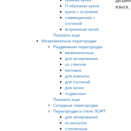
дизайн
П-образная кухня
изыск.
кухня с островом
совмещенная с
гостиной
встроенная кухня
Показать еще
Межкомнатные перегородки
Раздвижные перегородки
межкомнатные
для зонирования
со стеклом
матовые
для комнаты
для гостиной
для кухни
подвесные
Показать еще
Складные перегородки
Перегородки в стиле ЛОФТ
для зонирования
из металла
стеклянные