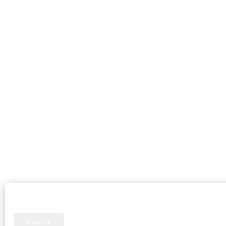
Мы используем файлы cookie и сервисы веб-аналитики. Оставаясь 
политикой обработки персональных данных
.
Хорошо