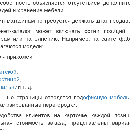
собенность объясняется отсутствием дополнит
дей и хранение мебели.
н-магазинам не требуется держать штат продавц
рнет-каталог может включать сотни позиций 
ерам или наполнению. Например, на сайте фа
агаются модели:
ля прихожей
етской
,
остиной
,
пальни
и т. д.
ьные страницы отводятся под
офисную мебель
ализированные перегородки.
удобства клиентов на карточке каждой позиц
льная стоимость заказа, представлены вариа
и.