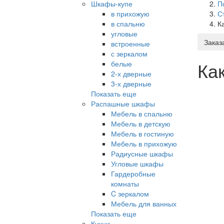
Шкафы-купе
П
в прихожую
С
в спальню
К
угловые
Заказ
встроенные
с зеркалом
Ка
белые
2-х дверные
3-х дверные
Показать еще
Распашные шкафы
Мебель в спальню
Мебель в детскую
Мебель в гостиную
Мебель в прихожую
Радиусные шкафы
Угловые шкафы
Гардеробные
комнаты
C зеркалом
Мебель для ванных
Показать еще
Кухни