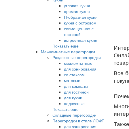
угловая кухня
прямая кухня
П-образная кухня
кухня с островом
совмещенная с
гостиной
встроенная кухня
Показать еще
Интер
Межкомнатные перегородки
Онлай
Раздвижные перегородки
товар
межкомнатные
для зонирования
Все б
со стеклом
покуп
матовые
для комнаты
для гостиной
Почем
для кухни
подвесные
Многи
Показать еще
интер
Складные перегородки
Перегородки в стиле ЛОФТ
Также
для зонирования