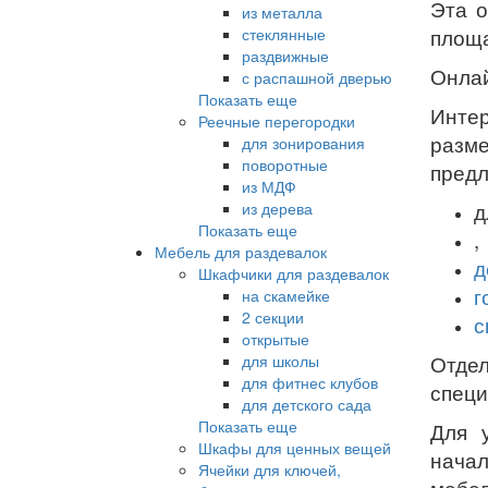
Эта о
из металла
стеклянные
площа
раздвижные
Онлай
с распашной дверью
Показать еще
Инте
Реечные перегородки
разм
для зонирования
поворотные
предл
из МДФ
из дерева
д
Показать еще
,
Мебель для раздевалок
д
Шкафчики для раздевалок
г
на скамейке
2 секции
с
открытые
для школы
Отдел
для фитнес клубов
специ
для детского сада
Показать еще
Для 
Шкафы для ценных вещей
нача
Ячейки для ключей,
мебел