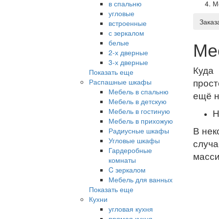
в спальню
М
угловые
Заказ
встроенные
с зеркалом
Ме
белые
2-х дверные
3-х дверные
Куда
Показать еще
прост
Распашные шкафы
Мебель в спальню
ещё н
Мебель в детскую
Мебель в гостиную
Н
Мебель в прихожую
В нек
Радиусные шкафы
Угловые шкафы
случа
Гардеробные
масси
комнаты
C зеркалом
Мебель для ванных
Показать еще
Кухни
угловая кухня
прямая кухня