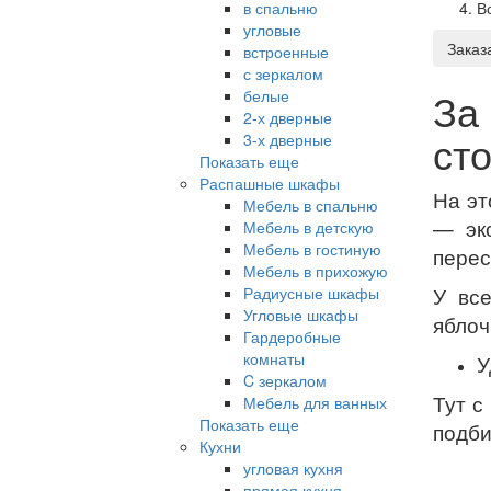
в спальню
В
угловые
Заказ
встроенные
с зеркалом
За
белые
2-х дверные
ст
3-х дверные
Показать еще
Распашные шкафы
На эт
Мебель в спальню
— эк
Мебель в детскую
Мебель в гостиную
перес
Мебель в прихожую
Радиусные шкафы
У вс
Угловые шкафы
яблоч
Гардеробные
комнаты
У
C зеркалом
Тут с
Мебель для ванных
Показать еще
подби
Кухни
угловая кухня
прямая кухня