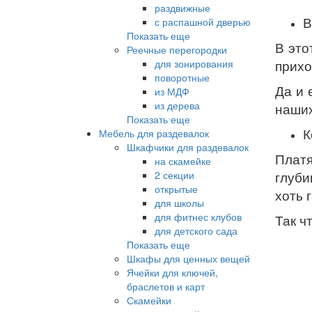
раздвижные
В
с распашной дверью
Показать еще
В это
Реечные перегородки
для зонирования
прихо
поворотные
Да и 
из МДФ
из дерева
наших
Показать еще
К
Мебель для раздевалок
Шкафчики для раздевалок
Платя
на скамейке
2 секции
глуби
открытые
хоть 
для школы
для фитнес клубов
Так ч
для детского сада
Показать еще
Шкафы для ценных вещей
Ячейки для ключей,
браслетов и карт
Скамейки