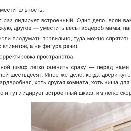
местительность.
т раз лидирует встроенный. Одно дело, если в
жую, другое — уместить весь гардероб мамы, пап
если продумать правильно, туда можно спрятать
 клиентов, а не фигура речи).
орректировка пространства.
ной шкаф легко оценить сразу — перед нами 
ной шестьдесят. Иное же дело, когда двери-куп
гардеробная, хоть другая комната, хоть ниша для
то и тут лидирует встроенный шкаф, им легко ск