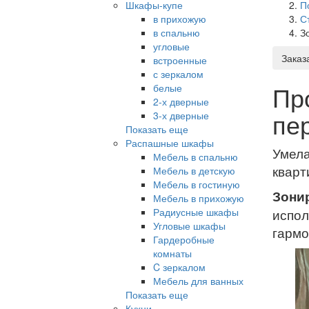
Шкафы-купе
П
в прихожую
С
в спальню
З
угловые
Заказ
встроенные
с зеркалом
Пр
белые
2-х дверные
пе
3-х дверные
Показать еще
Распашные шкафы
Умела
Мебель в спальню
кварт
Мебель в детскую
Мебель в гостиную
Зони
Мебель в прихожую
Радиусные шкафы
испол
Угловые шкафы
гармо
Гардеробные
комнаты
C зеркалом
Мебель для ванных
Показать еще
Кухни