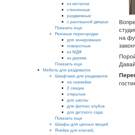
из металла
стеклянные
раздвижные
Вопре
с распашной дверью
Показать еще
студи
Реечные перегородки
на фу
для зонирования
закон
поворотные
из МДФ
Порой
из дерева
Давай
Показать еще
Мебель для раздевалок
Пере
Шкафчики для раздевалок
на скамейке
гости
2 секции
открытые
для школы
для фитнес клубов
для детского сада
Показать еще
Шкафы для ценных вещей
Ячейки для ключей,