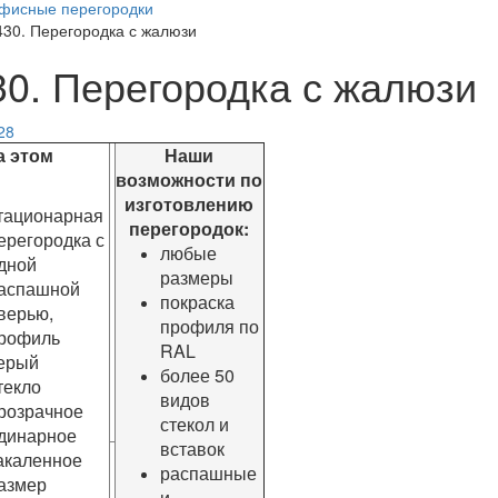
фисные перегородки
430. Перегородка с жалюзи
30. Перегородка с жалюзи
этом
Наши
возможности по
изготовлению
тационарная
перегородок:
ерегородка с
любые
дной
размеры
аспашной
покраска
верью,
профиля по
рофиль
RAL
ерый
более 50
текло
видов
розрачное
стекол и
динарное
вставок
акаленное
распашные
азмер
и