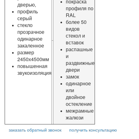
покраска
дверью,
профиля по
профиль
RAL
серый
более 50
стекло
видов
прозрачное
стекол и
одинарное
вставок
закаленное
распашные
размер
и
2450х4500мм
раздвижные
повышенная
двери
звукоизоляция
замок
одинарное
или
двойное
остекление
межрамные
жалюзи
заказать обратный звонок
получить консультацию