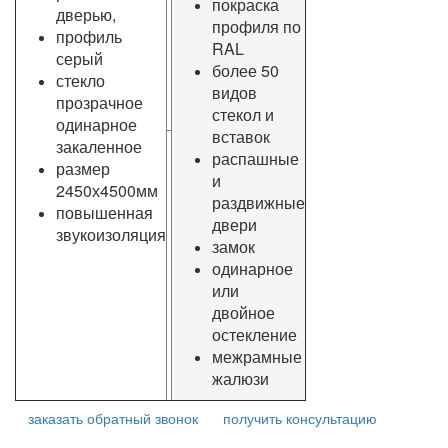
покраска
дверью,
профиля по
профиль
RAL
серый
более 50
стекло
видов
прозрачное
стекол и
одинарное
вставок
закаленное
распашные
размер
и
2450х4500мм
раздвижные
повышенная
двери
звукоизоляция
замок
одинарное
или
двойное
остекление
межрамные
жалюзи
заказать обратный звонок
получить консультацию