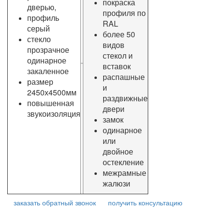
покраска
дверью,
профиля по
профиль
RAL
серый
более 50
стекло
видов
прозрачное
стекол и
одинарное
вставок
закаленное
распашные
размер
и
2450х4500мм
раздвижные
повышенная
двери
звукоизоляция
замок
одинарное
или
двойное
остекление
межрамные
жалюзи
заказать обратный звонок
получить консультацию