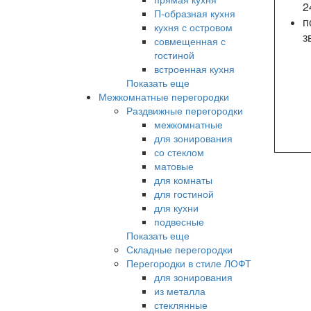
2
П-образная кухня
п
кухня с островом
з
совмещенная с
гостиной
встроенная кухня
Показать еще
Межкомнатные перегородки
Раздвижные перегородки
межкомнатные
для зонирования
со стеклом
матовые
для комнаты
для гостиной
для кухни
подвесные
Показать еще
Складные перегородки
Перегородки в стиле ЛОФТ
для зонирования
из металла
стеклянные