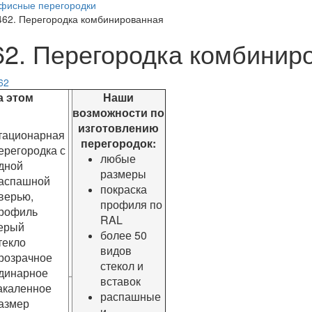
фисные перегородки
462. Перегородка комбинированная
62. Перегородка комбинир
этом
Наши
возможности по
изготовлению
тационарная
перегородок:
ерегородка с
любые
дной
размеры
аспашной
покраска
верью,
профиля по
рофиль
RAL
ерый
более 50
текло
видов
розрачное
стекол и
динарное
вставок
акаленное
распашные
азмер
и