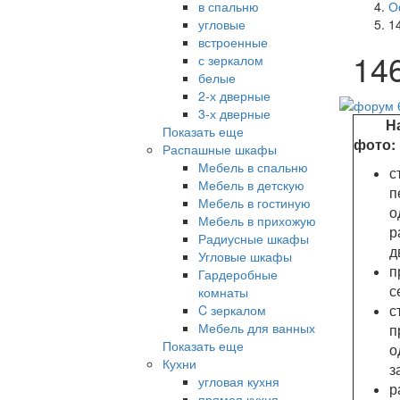
в спальню
О
угловые
1
встроенные
14
с зеркалом
белые
2-х дверные
3-х дверные
На 
Показать еще
фото:
Распашные шкафы
Мебель в спальню
с
Мебель в детскую
п
Мебель в гостиную
о
Мебель в прихожую
р
Радиусные шкафы
д
Угловые шкафы
п
Гардеробные
с
комнаты
с
C зеркалом
Мебель для ванных
п
Показать еще
о
Кухни
з
угловая кухня
р
прямая кухня