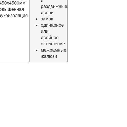
450х4500мм
раздвижные
овышенная
двери
вукоизоляция
замок
одинарное
или
двойное
остекление
межрамные
жалюзи