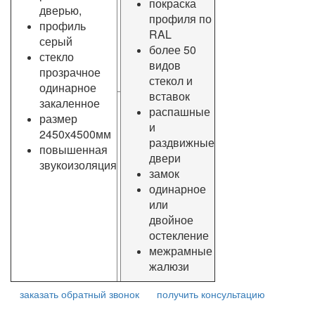
покраска
дверью,
профиля по
профиль
RAL
серый
более 50
стекло
видов
прозрачное
стекол и
одинарное
вставок
закаленное
распашные
размер
и
2450х4500мм
раздвижные
повышенная
двери
звукоизоляция
замок
одинарное
или
двойное
остекление
межрамные
жалюзи
заказать обратный звонок
получить консультацию