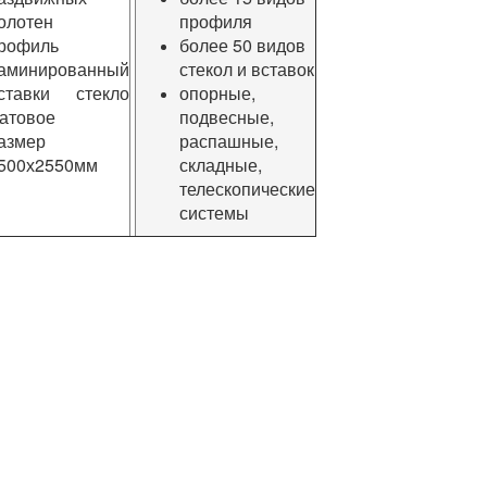
олотен
профиля
рофиль
более 50 видов
аминированный
стекол и вставок
ставки стекло
опорные,
атовое
подвесные,
азмер
распашные,
500х2550мм
складные,
телескопические
системы