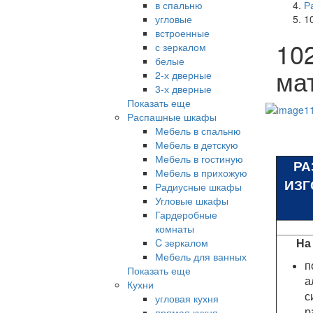
в спальню
Р
угловые
1
встроенные
10
с зеркалом
белые
ма
2-х дверные
3-х дверные
Показать еще
Распашные шкафы
Мебель в спальню
Мебель в детскую
Мебель в гостиную
РА
Мебель в прихожую
ИЗГ
Радиусные шкафы
Угловые шкафы
Гардеробные
комнаты
На
C зеркалом
Мебель для ванных
п
Показать еще
а
Кухни
с
угловая кухня
р
прямая кухня