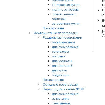
п
П-образная кухня
кухня с островом
п
совмещенная с
л
гостиной
в
встроенная кухня
м
Показать еще
р
Межкомнатные перегородки
2
Раздвижные перегородки
межкомнатные
для зонирования
со стеклом
матовые
для комнаты
для гостиной
для кухни
подвесные
Показать еще
Складные перегородки
Перегородки в стиле ЛОФТ
для зонирования
из металла
стеклянные