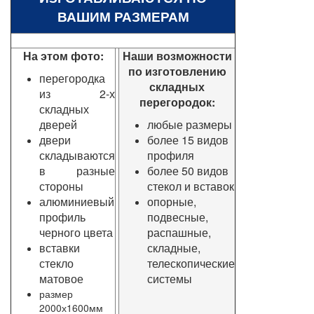
ВАШИМ РАЗМЕРАМ
На этом фото:
Наши возможности
по изготовлению
перегородка
складных
из 2-х
перегородок:
складных
дверей
любые размеры
двери
более 15 видов
складываются
профиля
в разные
более 50 видов
стороны
стекол и вставок
алюминиевый
опорные,
профиль
подвесные,
черного цвета
распашные,
вставки
складные,
стекло
телескопические
матовое
системы
размер
2000х1600мм