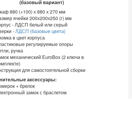
(базовый вариант)
каф 880 (+100) х 880 х 270 мм
азмер ячейки 200х200х250 (г) мм
орпус - ЛДСП белый или серый
верки -
ЛДСП (базовые цвета)
ромка в цвет корпуса
ластиковые регулируемые опоры
етли,
ручка
амок механический EuroBox (2 ключа в
омплекте)
нструкция для самостоятельной сборки
нительные аксессуары:
омерок + брелок
лектронный замок с браслетом