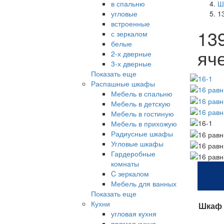
в спальню
Ш
угловые
1
встроенные
13
с зеркалом
белые
яч
2-х дверные
3-х дверные
Показать еще
Распашные шкафы
Мебель в спальню
Мебель в детскую
Мебель в гостиную
Мебель в прихожую
Радиусные шкафы
Угловые шкафы
Гардеробные
комнаты
C зеркалом
Мебель для ванных
Показать еще
Кухни
Шкаф д
угловая кухня
прямая кухня