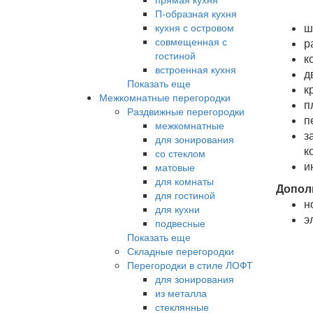
П-образная кухня
ш
кухня с островом
совмещенная с
р
гостиной
к
встроенная кухня
д
Показать еще
к
Межкомнатные перегородки
п
Раздвижные перегородки
п
межкомнатные
з
для зонирования
к
со стеклом
и
матовые
для комнаты
Допол
для гостиной
н
для кухни
э
подвесные
Показать еще
Складные перегородки
Перегородки в стиле ЛОФТ
для зонирования
из металла
стеклянные