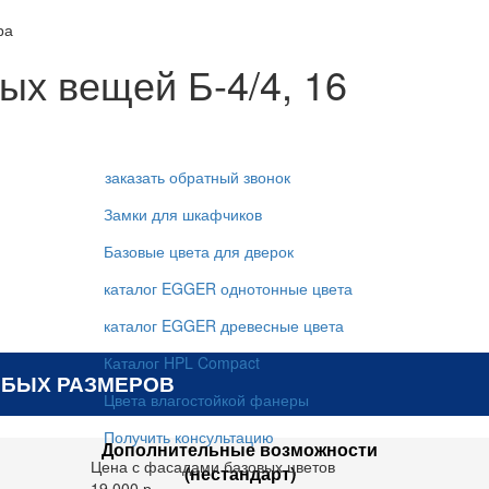
ра
ых вещей Б-4/4, 16
заказать обратный звонок
Замки для шкафчиков
Базовые цвета для дверок
каталог EGGER однотонные цвета
каталог EGGER древесные цвета
Каталог HPL Compact
БЫХ РАЗМЕРОВ
Цвета влагостойкой фанеры
Получить консультацию
Дополнительные возможности
Цена с фасадами базовых цветов
(нестандарт)
19 000 р.