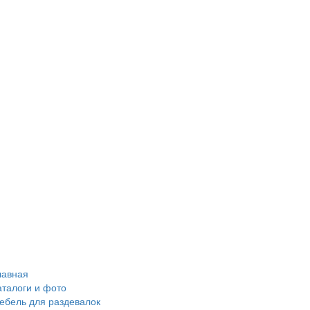
лавная
аталоги и фото
ебель для раздевалок