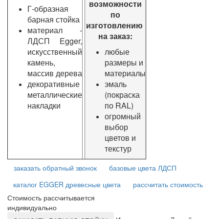
возможности
Г-образная
по
барная стойка
изготовлению
материал -
на заказ:
ЛДСП Egger,
искусственный
любые
камень,
размеры и
массив дерева
материалы
декоративные
эмаль
металлические
(покраска
накладки
по RAL)
огромный
выбор
цветов и
текстур
заказать обратный звонок
базовые цвета ЛДСП
каталог EGGER древесные цвета
рассчитать стоимость
Стоимость рассчитывается
индивидуально