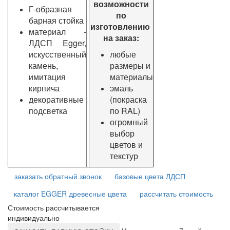
возможности
Г-образная
по
барная стойка
изготовлению
материал -
на заказ:
ЛДСП Egger,
искусственный
любые
камень,
размеры и
имитация
материалы
кирпича
эмаль
декоративные
(покраска
подсветка
по RAL)
огромный
выбор
цветов и
текстур
заказать обратный звонок
базовые цвета ЛДСП
каталог EGGER древесные цвета
рассчитать стоимость
Стоимость рассчитывается
индивидуально