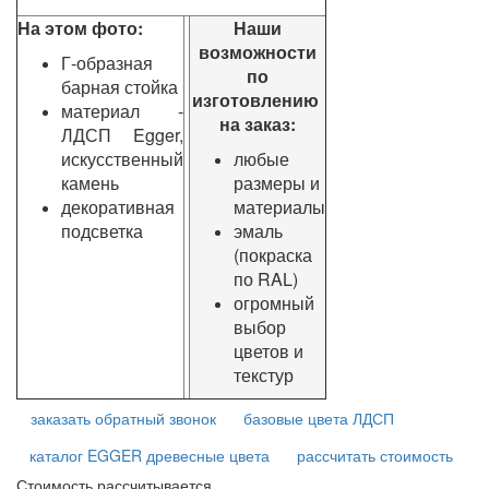
На этом фото:
Наши
возможности
Г-образная
по
барная стойка
изготовлению
материал -
на заказ:
ЛДСП Egger,
искусственный
любые
камень
размеры и
декоративная
материалы
подсветка
эмаль
(покраска
по RAL)
огромный
выбор
цветов и
текстур
заказать обратный звонок
базовые цвета ЛДСП
каталог EGGER древесные цвета
рассчитать стоимость
Стоимость рассчитывается