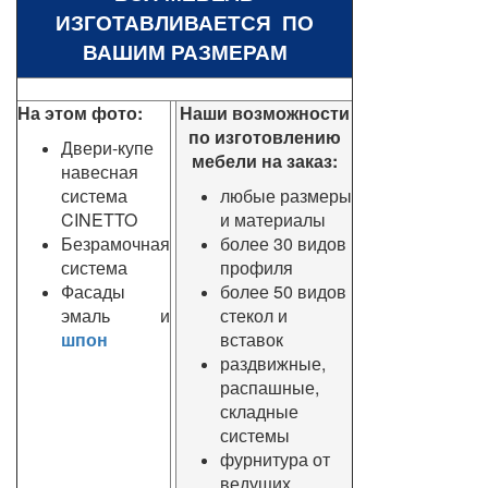
ИЗГОТАВЛИВАЕТСЯ ПО
ВАШИМ РАЗМЕРАМ
На этом фото:
Наши возможности
по изготовлению
Двери-купе
мебели на заказ:
навесная
система
любые размеры
CINETTO
и материалы
Безрамочная
более 30 видов
система
профиля
Фасады
более 50 видов
эмаль и
стекол и
шпон
вставок
раздвижные,
распашные,
складные
системы
фурнитура от
ведущих