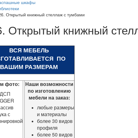
аспашные шкафы
иблиотеки
26. Открытый книжный стеллаж с тумбами
6. Открытый книжный стел
ВСЯ МЕБЕЛЬ
ЗГОТАВЛИВАЕТСЯ ПО
ВАШИМ РАЗМЕРАМ
ом фото:
Наши возможности
по изготовлению
ДСП
мебели на заказ:
GGER
ассив
любые размеры
ука с
и материалы
онировкой
более 30 видов
профиля
более 50 видов