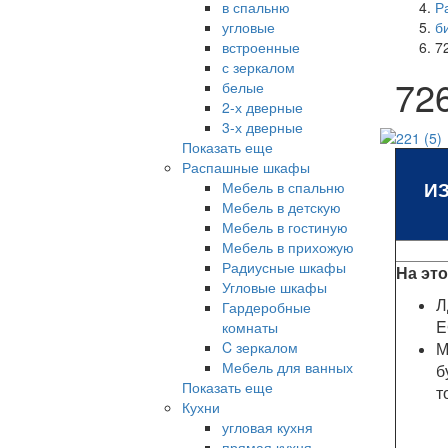
в спальню
Р
угловые
б
встроенные
7
с зеркалом
72
белые
2-х дверные
3-х дверные
Показать еще
Распашные шкафы
И
Мебель в спальню
Мебель в детскую
Мебель в гостиную
Мебель в прихожую
Радиусные шкафы
На эт
Угловые шкафы
Л
Гардеробные
E
комнаты
C зеркалом
М
Мебель для ванных
б
Показать еще
т
Кухни
угловая кухня
прямая кухня