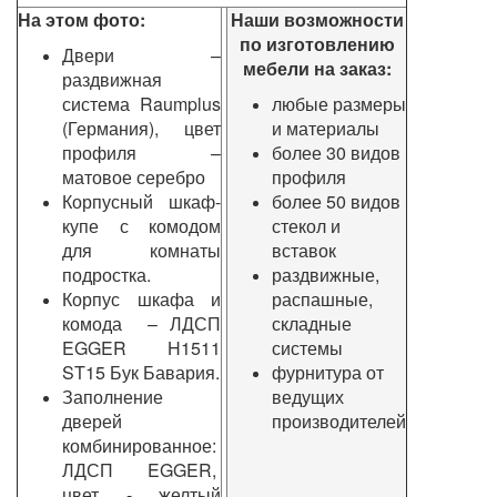
На этом фото:
Наши возможности
по изготовлению
Двери –
мебели на заказ:
раздвижная
система Raumplus
любые размеры
(Германия)
, цвет
и материалы
профиля –
более 30 видов
матовое серебро
профиля
Корпусный шкаф-
более 50 видов
купе с комодом
стекол и
для комнаты
вставок
подростка.
раздвижные,
Корпус шкафа и
распашные,
комода – ЛДСП
складные
EGGER H1511
системы
ST15 Бук Бавария.
фурнитура от
Заполнение
ведущих
дверей
производителей
комбинированное:
ЛДСП EGGER,
цвет - желтый