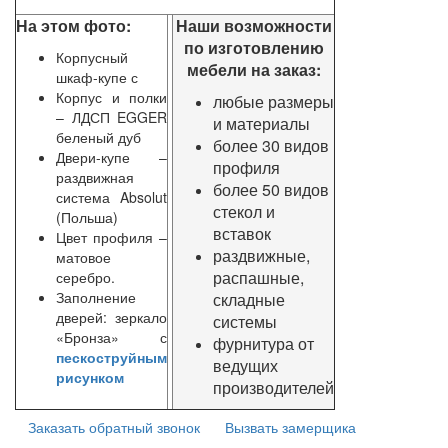
На этом фото:
Наши возможности
по изготовлению
Корпусный
мебели на заказ:
шкаф-купе с
Корпус и полки
любые размеры
– ЛДСП EGGER
и материалы
беленый дуб
более 30 видов
Двери-купе –
профиля
раздвижная
более 50 видов
система Absolut
стекол и
(Польша)
вставок
Цвет профиля –
раздвижные,
матовое
распашные,
серебро.
Заполнение
складные
дверей: зеркало
системы
«Бронза» с
фурнитура от
пескоструйным
ведущих
рисунком
производителей
Заказать обратный звонок
Вызвать замерщика