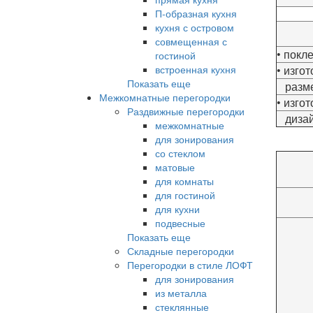
П-образная кухня
кухня с островом
совмещенная с
• покл
гостиной
встроенная кухня
• изго
Показать еще
разм
Межкомнатные перегородки
• изго
Раздвижные перегородки
диза
межкомнатные
для зонирования
со стеклом
матовые
для комнаты
для гостиной
для кухни
подвесные
Показать еще
Складные перегородки
Перегородки в стиле ЛОФТ
для зонирования
из металла
стеклянные