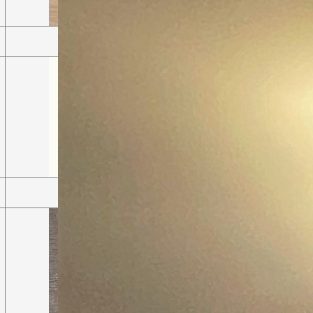
Дуб бардолино натуральный
Белый