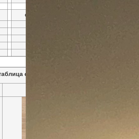
СООТВЕТСТВИЕ РАЗМЕРОВ ДВЕРИ и ПРОЕМА
дверь
проем
600 х 2100
520-590 х 2047-2087
700 х 2100
620-690 х 2047-2087
800 х 2100
720-790 х 2047-2087
900 х 2100
820-890 х 2047-2087
аблица соответствия)
Цвет ЛДСП фриза