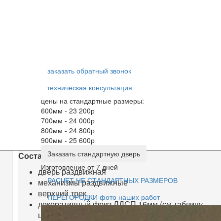
заказать обратный звонок
техническая консультация
цены на стандартные размеры:
600мм - 23 200р
700мм - 24 000р
800мм - 24 800р
900мм - 25 600р
Заказать стандартную дверь
Состав комплекта:
Изготовление от 7 дней
дверь раздвижная
РАСЧЕТ НЕ СТАНДАРТНЫХ РАЗМЕРОВ
механизмы раздвижные
верхний трек
ПЕРЕГОРОДКИ фото наших работ
декоративный фриз ЛДСП 16мм (
см таблицу
цветов)