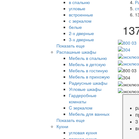
в спальню
Р
угловые
с
встроенные
1
с зеркалом
13
белые
2-х дверные
3-х дверные
Показать еще
Распашные шкафы
Мебель в спальню
Мебель в детскую
Мебель в гостиную
Мебель в прихожую
Радиусные шкафы
Угловые шкафы
Гардеробные
комнаты
р
C зеркалом
Мебель для ванных
п
Показать еще
3
Кухни
в
угловая кухня
прямая кухня