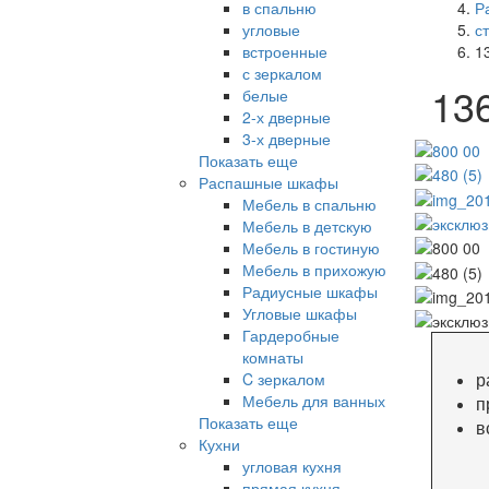
в спальню
Р
угловые
с
встроенные
1
с зеркалом
13
белые
2-х дверные
3-х дверные
Показать еще
Распашные шкафы
Мебель в спальню
Мебель в детскую
Мебель в гостиную
Мебель в прихожую
Радиусные шкафы
Угловые шкафы
Гардеробные
комнаты
р
C зеркалом
Мебель для ванных
п
Показать еще
в
Кухни
угловая кухня
прямая кухня