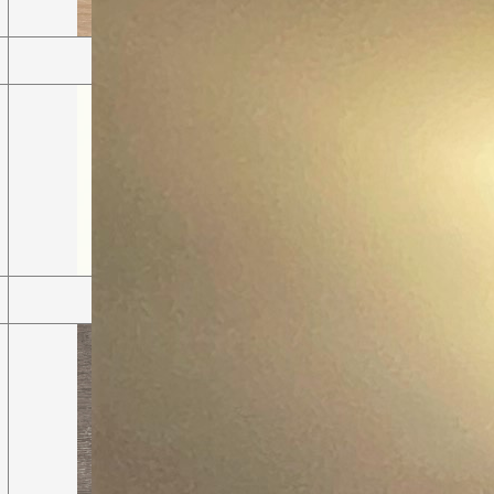
Дуб бардолино натуральный
Белый