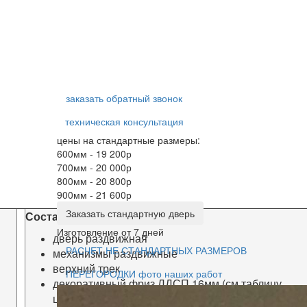
заказать обратный звонок
техническая консультация
цены на стандартные размеры:
600мм - 19 200р
700мм - 20 000р
800мм - 20 800р
900мм - 21 600р
Заказать стандартную дверь
Состав комплекта:
Изготовление от 7 дней
дверь раздвижная
РАСЧЕТ НЕ СТАНДАРТНЫХ РАЗМЕРОВ
механизмы раздвижные
верхний трек
ПЕРЕГОРОДКИ фото наших работ
декоративный фриз ЛДСП 16мм (
см таблицу
цветов)