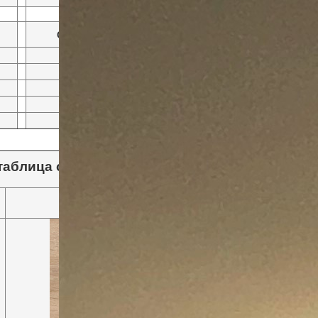
СООТВЕТСТВИЕ РАЗМЕРОВ ДВЕРИ и ПРОЕМА
дверь
проем
600 х 2100
520-590 х 2047-2087
700 х 2100
620-690 х 2047-2087
800 х 2100
720-790 х 2047-2087
900 х 2100
820-890 х 2047-2087
аблица соответствия)
Цвет ЛДСП фриза