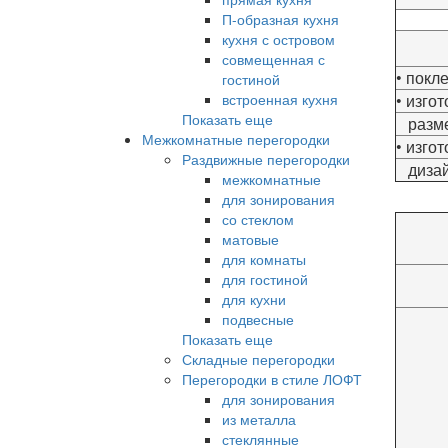
П-образная кухня
кухня с островом
совмещенная с
• покл
гостиной
встроенная кухня
• изго
Показать еще
разм
Межкомнатные перегородки
• изго
Раздвижные перегородки
диза
межкомнатные
для зонирования
со стеклом
матовые
для комнаты
для гостиной
для кухни
подвесные
Показать еще
Складные перегородки
Перегородки в стиле ЛОФТ
для зонирования
из металла
стеклянные